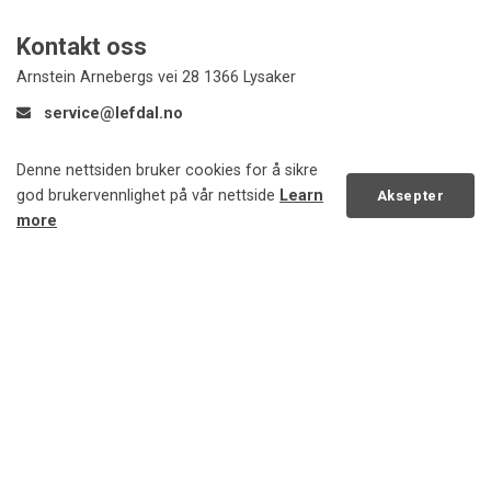
Kontakt oss
Arnstein Arnebergs vei 28 1366 Lysaker
service@lefdal.no
Denne nettsiden bruker cookies for å sikre
god brukervennlighet på vår nettside
Learn
Aksepter
Kontakskjema service
more
Navn
Scroll
to
top
E-post
Melding