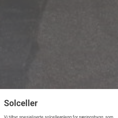
Solceller
Vi tilbyr spesialiserte solcelleanlegg for næringsbygg, som